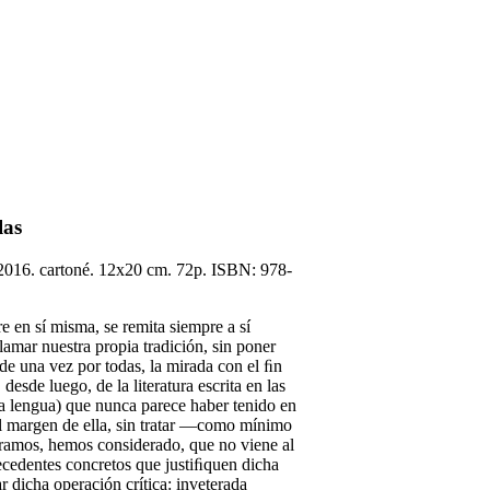
las
. 2016. cartoné. 12x20 cm. 72p. ISBN: 978-
í misma, se remita siempre a sí
amar nuestra propia tradición, sin poner
de una vez por todas, la mirada con el ﬁn
esde luego, de la literatura escrita en las
tra lengua) que nunca parece haber tenido en
l margen de ella, sin tratar —como mínimo
ramos, hemos considerado, que no viene al
deos de la editorial
Contacto
tecedentes concretos que justiﬁquen dicha
r dicha operación crítica: inveterada