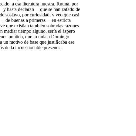
ido, a esa literatura nuestra. Rutina, por
en —y hasta declaran— que se han zafado de
e soslayo, por curiosidad, y veo que casi
i —de buenas a primeras— en estricta
vé que existían también sobradas razones
sin mediar tiempo alguno, sería el áspero
enos político, que lo unía a Domingo
a un motivo de base que justiﬁcaba ese
más de la incuestionable presencia