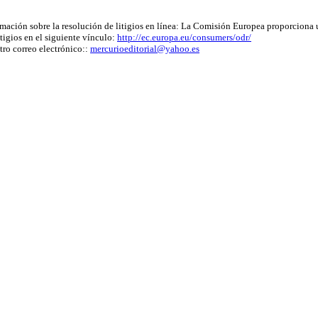
rmación sobre la resolución de litigios en línea: La Comisión Europea proporciona u
itigios en el siguiente vínculo:
http://ec.europa.eu/consumers/odr/
tro correo electrónico::
mercurioeditorial@yahoo.es