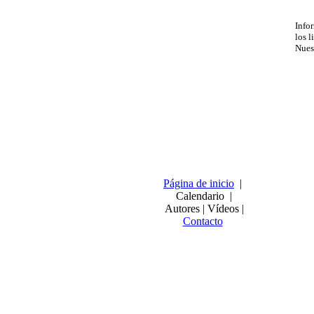
Info
los l
Nues
Página de inicio
|
Calendario |
Autores | Vídeos |
Contacto