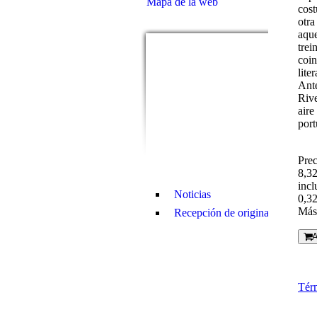
Mapa de la web
cost
otra
aque
trei
coin
lite
Ante
Rive
aire
port
Prec
8,32
incl
Noticias
0,32
Más 
Recepción de originales
A
Tér