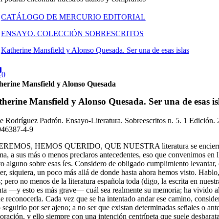
CATÁLOGO DE MERCURIO EDITORIAL
ENSAYO. COLECCIÓN SOBRESCRITOS
Katherine Mansfield y Alonso Quesada. Ser una de esas islas
0
herine Mansfield y Alonso Quesada
herine Mansfield y Alonso Quesada. Ser una de esas is
e Rodríguez Padrón. Ensayo-Literatura. Sobreescritos n. 5. 1 Edición
946387-4-9
REMOS, HEMOS QUERIDO, QUE NUESTRA literatura se encierre en s
a, a sus más o menos preclaros antecedentes, eso que convenimos en ll
o alguno sobre esas íes. Considero de obligado cumplimiento levantar, 
l
er, siquiera, un poco más allá de donde hasta ahora hemos visto. Hablo, d
s; pero no menos de la literatura española toda (digo, la escrita en nues
ad
ta —y esto es más grave— cuál sea realmente su memoria; ha vivido a
 reconocerla. Cada vez que se ha intentado andar ese camino, conside
Revista Okeanos
Directores y Comité Científico
Distribuidoras
Ví
 seguirlo por ser ajeno; a no ser que existan determinadas señales o an
oración, y ello siempre con una intención centrípeta que suele desbarata