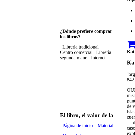
¿Dónde prefiere comprar
los libros?
Librería tradicional
Kat
Centro comercial
Librería
segunda mano
Internet
Kat
Jorg
84-
QUE
mism
punt
Mercurio Editoria
de v
Isla
El libro, el valor de la eternid
cuen
— de
Página de inicio
Material docente
caso
expl