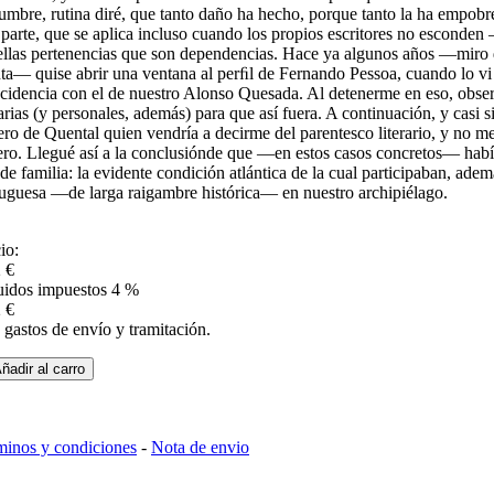
umbre, rutina diré, que tanto daño ha hecho, porque tanto la ha empobrec
 parte, que se aplica incluso cuando los propios escritores no escond
llas pertenencias que son dependencias. Hace ya algunos años —miro d
nta— quise abrir una ventana al perﬁl de Fernando Pessoa, cuando lo v
cidencia con el de nuestro Alonso Quesada. Al detenerme en eso, obser
rarias (y personales, además) para que así fuera. A continuación, y casi 
ro de Quental quien vendría a decirme del parentesco literario, y no m
ro. Llegué así a la conclusiónde que —en estos casos concretos— habí
 de familia: la evidente condición atlántica de la cual participaban, ade
uguesa —de larga raigambre histórica— en nuestro archipiélago.
io:
 €
uidos impuestos 4 %
 €
gastos de envío y tramitación.
ñadir al carro
minos y condiciones
-
Nota de envio