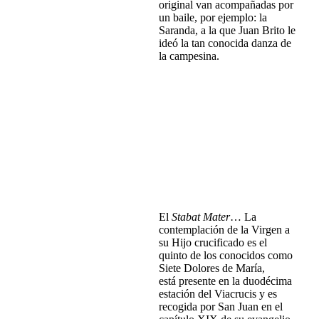
original van acompañadas por
un baile, por ejemplo: la
Saranda, a la que Juan Brito le
ideó la tan conocida danza de
la campesina.
Stabat Mater. Francisco
Brito Báez. Obra esencial 1
Francisco Brito Báez
Rafael Sánchez Araña
(revisión y
edición)
Estudio y partituras
1 Edición. 2012
cartoné. 21x29 cm. 176 p.
ISBN: 978-84-96887-05-3
P.V.P. 25,00 €
El
Stabat Mater
… La
contemplación de la Virgen a
su Hijo crucificado es el
quinto de los conocidos como
Siete Dolores de María,
está presente en la duodécima
estación del Viacrucis y es
recogida por San Juan en el