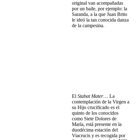
original van acompañadas
por un baile, por ejemplo: la
Saranda, a la que Juan Brito
le ideó la tan conocida danza
de la campesina.
Stabat Mater. Francisco
Brito Báez. Obra esencial 1
Francisco Brito Báez
Rafael Sánchez Araña
(revisión y
edición)
Estudio y partituras
1 Edición. 2012
cartoné. 21x29 cm. 176 p.
ISBN: 978-84-96887-05-3
P.V.P. 25,00 €
El
Stabat Mater
… La
contemplación de la Virgen a
su Hijo crucificado es el
quinto de los conocidos
como Siete Dolores de
María, está presente en la
duodécima estación del
Viacrucis y es recogida por