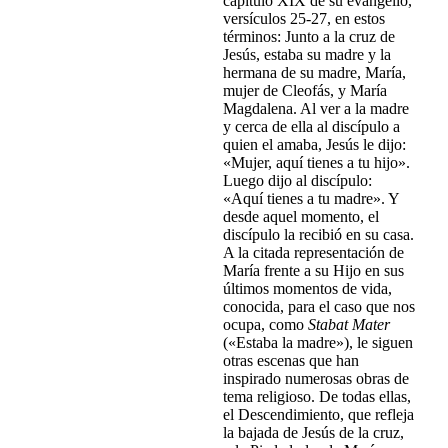
capítulo XIX de su evangelio,
versículos 25-27, en estos
términos: Junto a la cruz de
Jesús, estaba su madre y la
hermana de su madre, María,
mujer de Cleofás, y María
Magdalena. Al ver a la madre
y cerca de ella al discípulo a
quien el amaba, Jesús le dijo:
«Mujer, aquí tienes a tu hijo».
Luego dijo al discípulo:
«Aquí tienes a tu madre». Y
desde aquel momento, el
discípulo la recibió en su casa.
A la citada representación de
María frente a su Hijo en sus
últimos momentos de vida,
conocida, para el caso que nos
ocupa, como
Stabat Mater
(«Estaba la madre»), le siguen
otras escenas que han
inspirado numerosas obras de
tema religioso. De todas ellas,
el Descendimiento, que refleja
la bajada de Jesús de la cruz,