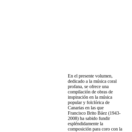
José Brito López
(revisión y
edición)
Rafael Sánchez Araña
(revisión y
edición)
Antonio Brito López
(revisión y
edición)
Marcos Pulido Suárez
(revisión
y edición)
Estudio y partituras
1 Edición. 2013
cartoné. 21x29 cm.
212 p.
ISBN: 978-84-92628-09-4
P.V.P. 25,00 €
En el presente volumen,
dedicado a la música coral
profana, se ofrece una
compilación de obras de
inspiración en la música
popular y folclórica de
Canarias en las que
Francisco Brito Báez (1943-
2008) ha sabido fundir
espléndidamente la
composición para coro con la