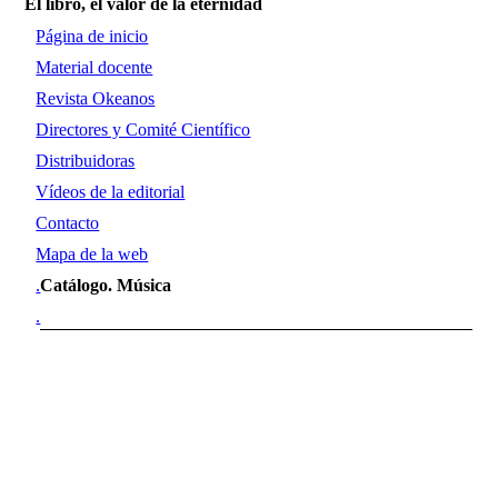
El libro, el valor de la eternidad
Página de inicio
Material docente
Revista Okeanos
Directores y Comité Científico
Distribuidoras
Vídeos de la editorial
Contacto
Mapa de la web
.
Catálogo. Música
.
Música coral profana 1.
Música canaria de
inspiración tradicional y
popular. Francisco Brito
Báez. Obra esencial 2
Francisco Brito Báez