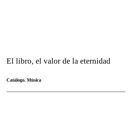
Mercurio Editorial
El libro, el valor de la eternidad
Catálogo. Música
Música coral profana 1.
Música canaria de
inspiración tradicional y
popular. Francisco Brito
Báez. Obra esencial 2