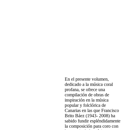
Francisco Brito Báez
José Brito López
(revisión y
edición)
Rafael Sánchez Araña
(revisión y
edición)
Antonio Brito López
(revisión y
edición)
Marcos Pulido Suárez
(revisión y
edición)
Estudio y partituras
1 Edición. 2013
cartoné. 21x29 cm.
212 p.
ISBN: 978-84-92628-09-4
P.V.P. 25,00 €
En el presente volumen,
dedicado a la música coral
profana, se ofrece una
compilación de obras de
inspiración en la música
popular y folclórica de
Canarias en las que Francisco
Brito Báez (1943- 2008) ha
sabido fundir espléndidamente
la composición para coro con